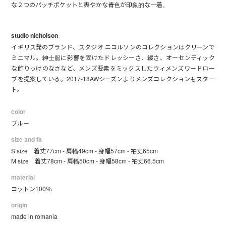
な２つのパッチポケットと爽やかな青色が印象的な一着。
studio nicholson
イギリス発のブランド、スタジオ ニコルソンのコレクションはクリーンで
ミニマル。紳士服に影響を受けたドレッシーさ、緩さ、オーセンティック
な飾りっけのなさなど、メンズ要素をミックスしたウィメンズワードロー
ブを提案している。2017-18AWシーズンよりメンズコレクションもスター
ト。
color
ブルー
size and fit
S size 着丈77cm - 肩幅49cm - 身幅57cm - 袖丈65cm
M size 着丈78cm - 肩幅50cm - 身幅58cm - 袖丈66.5cm
material
コットン100％
origin
made in romania