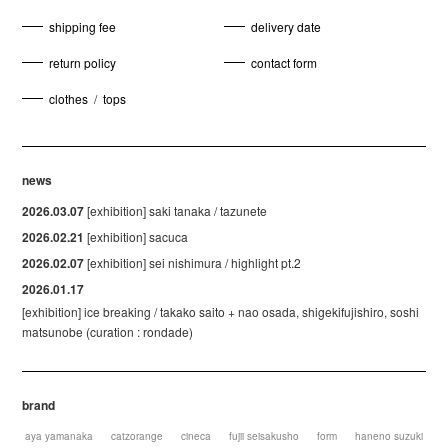
shipping fee
delivery date
return policy
contact form
clothes
/
tops
news
2026.03.07
[exhibition] saki tanaka / tazunete
2026.02.21
[exhibition] sacuca
2026.02.07
[exhibition] sei nishimura / highlight pt.2
2026.01.17
[exhibition] ice breaking / takako saito + nao osada, shigekifujishiro, soshi
matsunobe (curation : rondade)
brand
aya yamanaka
catzorange
cineca
fujii seisakusho
form
haneno suzuki