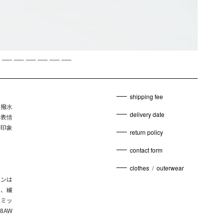
shipping fee
つ撥水
delivery date
た表情
が印象
return policy
contact form
clothes
/
outerwear
ョンは
さ、緩
をミッ
8AW