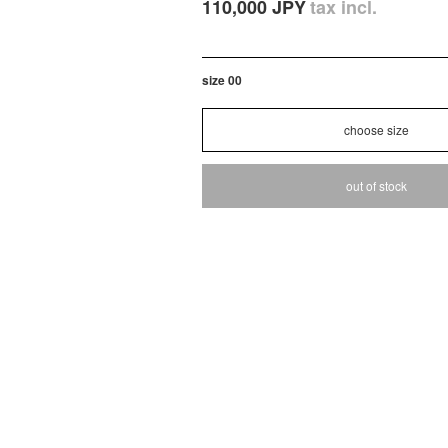
110,000 JPY
tax incl.
size 00
out of stock