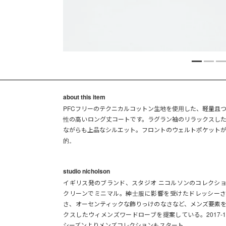
about this item
PFCフリーのテクニカルコットン生地を使用した、軽量且
性の高いロング丈コートです。ラグラン袖のリラックスし
ながらも上品なシルエット。フロントのウェルトポケット
的。
studio nicholson
イギリス発のブランド、スタジオ ニコルソンのコレクシ
クリーンでミニマル。紳士服に影響を受けたドレッシー
さ、オーセンティックな飾りっけのなさなど、メンズ要素
クスしたウィメンズワードローブを提案している。2017-1
シーズンよりメンズコレクションもスタート。