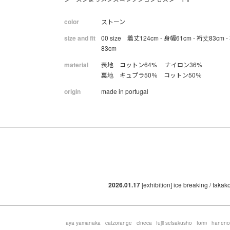
color
ストーン
size and fit
00 size 着丈124cm - 身幅61cm - 裄丈83cm 
83cm
material
表地 コットン64% ナイロン36%
裏地 キュプラ50％ コットン50％
origin
made in portugal
2026.01.17
[exhibition] ice breaking / taka
aya yamanaka
catzorange
cineca
fujii seisakusho
form
haneno