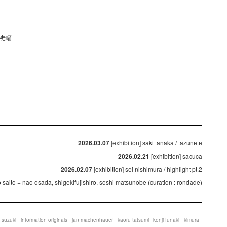
- 裾幅
2026.03.07
[exhibition] saki tanaka / tazunete
2026.02.21
[exhibition] sacuca
2026.02.07
[exhibition] sei nishimura / highlight pt.2
ko saito + nao osada, shigekifujishiro, soshi matsunobe (curation : rondade)
 suzuki
information originals
jan machenhauer
kaoru tatsumi
kenji funaki
kimura`