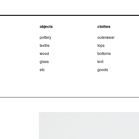
objects
clothes
pottery
outerwear
textile
tops
wood
bottoms
glass
knit
etc
goods