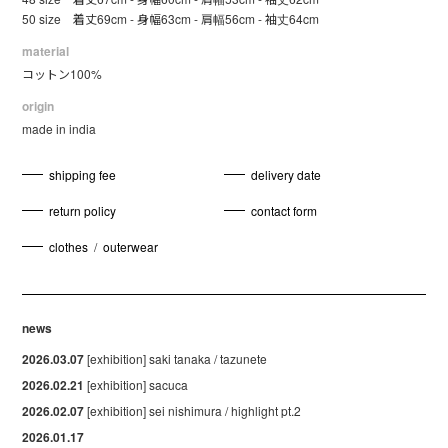
50 size 着丈69cm - 身幅63cm - 肩幅56cm - 袖丈64cm
material
コットン100%
origin
made in india
shipping fee
delivery date
return policy
contact form
clothes
/
outerwear
news
2026.03.07
[exhibition] saki tanaka / tazunete
2026.02.21
[exhibition] sacuca
2026.02.07
[exhibition] sei nishimura / highlight pt.2
2026.01.17