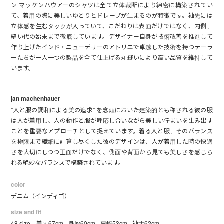
ン マッケンハウアーのシャツは全て立体裁断により綿密に構築されてい
て、着用の際に美しいゆとりとドレープが生まるのが特徴です。袖先には
立体感を生むタックが入っていて、こだわりは表面だけではなく、内側、
縫い代の始末まで徹底しています。デザイナー自身が技術改善を推進して
作り上げたインド・ニューデリーのアトリエで卓越した技術を持つテーラ
ーたちが一人一つの製品を全て仕上げる丸縫いにより高い品質を維持して
います。
jan machenhauer
"人と服の調和による美の追求" を念頭においた建築的とも称される彼の服
は人が着用し、人の動作と服が呼応し合いながら美しい佇まいを生み出す
ことを重要なアプローチとして捉えています。着る人と服、そのバランス
を極限まで繊細に計算し尽くした彼のデザインは、人が着用した時の快適
さを大切にしつつ正面だけでなく、側面や背面から見ても美しさを感じら
れる絶妙なバランスで構築されています。
color
デニム（インディゴ）
size and fit
48 size 着丈67cm - 身幅60cm - 肩幅53cm - 袖丈62cm