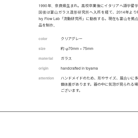
1990年、奈良県生まれ。高校卒業後にイタリアへ語学留
国後は富山ガラス造形研究所へ入所を経て、2014年よりPe
Ivy Flow Lab「流動研究所」に勤務する。現在も富山を拠
品を制作。
color
クリアグレー
size
約 φ70mm × 75mm
material
ガラス
origin
handcrafted in toyama
attention
ハンドメイドのため、形やサイズ、風合いに
個体差があります。器の中に気泡が見られる
ございます。