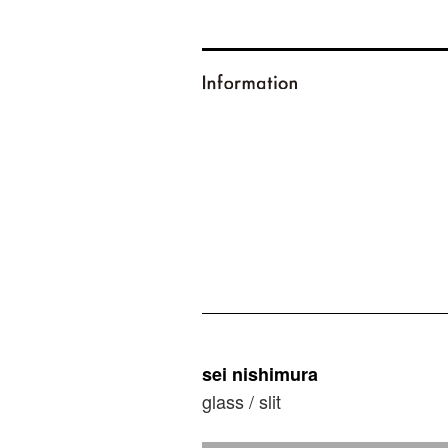
sei nishimura
glass / slit