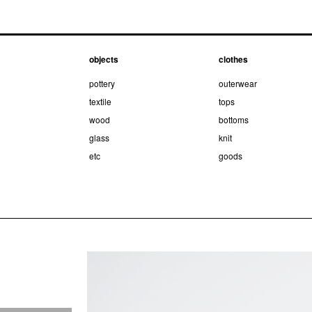
objects
clothes
pottery
outerwear
textile
tops
wood
bottoms
glass
knit
etc
goods