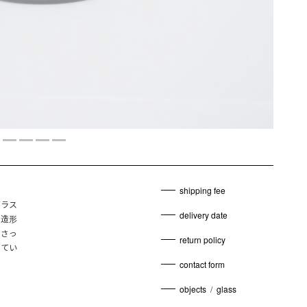
shipping fee
ガラス
delivery date
な造形
わさっ
return policy
ってい
contact form
objects
/
glass