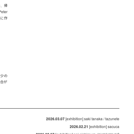
学、帰
ter
点に作
多少の
場合が
2026.03.07
[exhibition] saki tanaka / tazunete
2026.02.21
[exhibition] sacuca