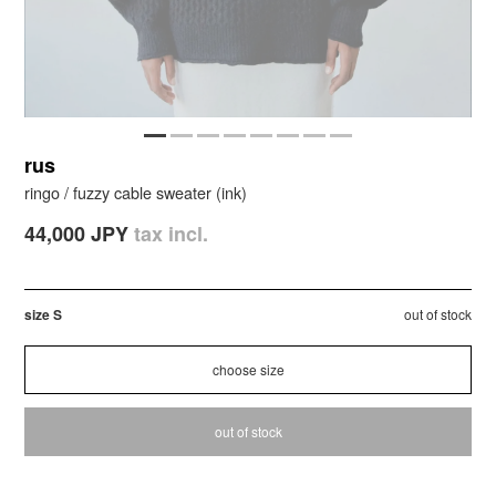
rus
ringo / fuzzy cable sweater (ink)
44,000 JPY
tax incl.
size S
out of stock
out of stock