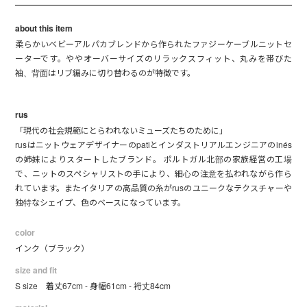
about this item
柔らかいベビーアルパカブレンドから作られたファジーケーブルニットセ
ーターです。ややオーバーサイズのリラックスフィット、丸みを帯びた
袖、背面はリブ編みに切り替わるのが特徴です。
rus
「現代の社会規範にとらわれないミューズたちのために」
rusはニットウェアデザイナーのpatiとインダストリアルエンジニアのinés
の姉妹によりスタートしたブランド。 ポルトガル北部の家族経営の工場
で、ニットのスペシャリストの手により、細心の注意を払われながら作ら
れています。またイタリアの高品質の糸がrusのユニークなテクスチャーや
独特なシェイプ、色のベースになっています。
color
インク（ブラック）
size and fit
S size 着丈67cm - 身幅61cm - 裄丈84cm