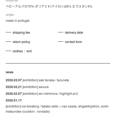
material
ベビーアルパカ70％ ポリアミド(ナイロン)26% エラスタン4%
origin
made in portugal
shipping fee
delivery date
return policy
contact form
clothes
/
knit
news
2026.03.07
[exhibition] saki tanaka / tazunete
2026.02.21
[exhibition] sacuca
2026.02.07
[exhibition] sei nishimura / highlight pt.2
2026.01.17
[exhibition] ice breaking / takako saito + nao osada, shigekifujishiro, soshi
matsunobe (curation : rondade)