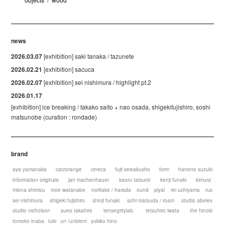
news
2026.03.07
[exhibition] saki tanaka / tazunete
2026.02.21
[exhibition] sacuca
2026.02.07
[exhibition] sei nishimura / highlight pt.2
2026.01.17
[exhibition] ice breaking / takako saito + nao osada, shigekifujishiro, soshi
matsunobe (curation : rondade)
brand
aya yamanaka
catzorange
cineca
fujii seisakusho
form
haneno suzuki
information originals
jan machenhauer
kaoru tatsumi
kenji funaki
kimura`
miona shimizu
moe watanabe
noritake / harada
ound
plyal
rei uchiyama
rus
sei nishimura
shigeki fujishiro
shinji funaki
sohi matsuda / roam
studio abeles
studio nicholson
sueo takahiro
tensegritylab.
tetsuhiro iwata
the hinoki
tomoko inaba
tuki
un /unbient
yukiko hino