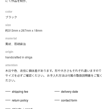
にて作品を制作。
color
ブラック
size
約313mm x 267mm x 18mm
material
栗材、荏胡麻油
origin
handcrafted in shiga
attention
木目や色、表情に個体差があります。形や大きさもそれぞれ違いますので
サイズを必ずご確認ください。 お手入れ方法は付属の取扱説明書をご覧く
ださい。
shipping fee
delivery date
return policy
contact form
objects
/
wood