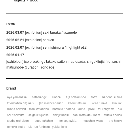
news
2026.03.07
[exhibition] saki tanaka / tazunete
2026.02.21
[exhibition] sacuca
2026.02.07
[exhibition] sei nishimura / highlight pt.2
2026.01.17
[exhibition] ice breaking / takako saito + nao osada, shigekifujishiro, soshi
matsunobe (curation : rondade)
brand
aya yamanaka
catzorange
cineca
fujii seisakusho
form
haneno suzuki
information originals
jan machenhauer
kaoru tatsumi
kenji funaki
kimura`
miona shimizu
moe watanabe
noritake / harada
ound
plyal
rei uchiyama
rus
sei nishimura
shigeki fujishiro
shinji funaki
sohi matsuda / roam
studio abeles
studio nicholson
sueo takahiro
tensegritylab.
tetsuhiro iwata
the hinoki
tomoko inaba
tuki
un /unbient
yukiko hino