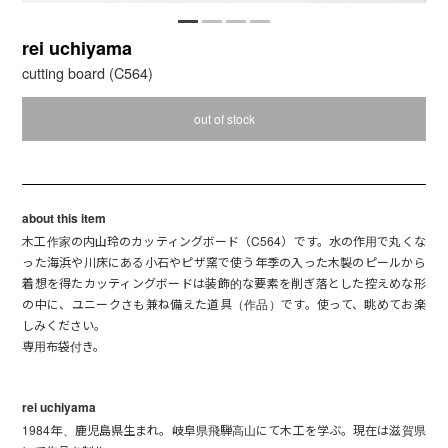
rei uchiyama
cutting board (C564)
out of stock
about this item
木工作家の内山玲のカッティングボード（C564）です。水の作用で丸くな
った海浜や川床にある小石やピザ窯で使う年季の入った木製のピールから
着想を得たカッティングボードは装飾的な要素を削ぎ落とした控えめな形
の中に、ユニークさも兼ね備えた道具（作品）です。使って、眺めてお楽
しみください。
専用布袋付き。
rei uchiyama
1984年、鹿児島県生まれ。岐阜県飛騨高山にて木工を学ぶ。現在は滋賀県