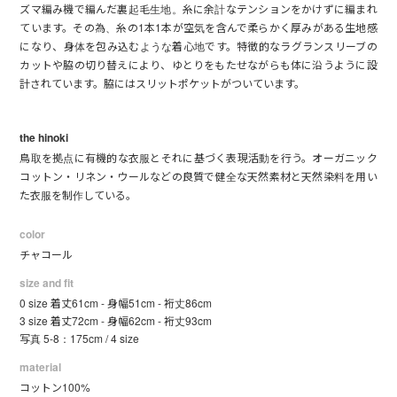
ズマ編み機で編んだ裏起毛生地。糸に余計なテンションをかけずに編まれ
ています。その為、糸の1本1本が空気を含んで柔らかく厚みがある生地感
になり、身体を包み込むような着心地です。特徴的なラグランスリーブの
カットや脇の切り替えにより、ゆとりをもたせながらも体に沿うように設
計されています。脇にはスリットポケットがついています。
the hinoki
鳥取を拠点に有機的な衣服とそれに基づく表現活動を行う。オーガニック
コットン・リネン・ウールなどの良質で健全な天然素材と天然染料を用い
た衣服を制作している。
color
チャコール
size and fit
0 size 着丈61cm - 身幅51cm - 裄丈86cm
3 size 着丈72cm - 身幅62cm - 裄丈93cm
写真 5-8：175cm / 4 size
material
コットン100%