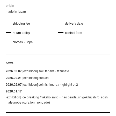
origin
made in japan
shipping fee
delivery date
return policy
contact form
clothes
/
tops
news
2026.03.07
[exhibition] saki tanaka / tazunete
2026.02.21
[exhibition] sacuca
2026.02.07
[exhibition] sei nishimura / highlight pt.2
2026.01.17
[exhibition] ice breaking / takako saito + nao osada, shigekifujishiro, soshi
matsunobe (curation : rondade)