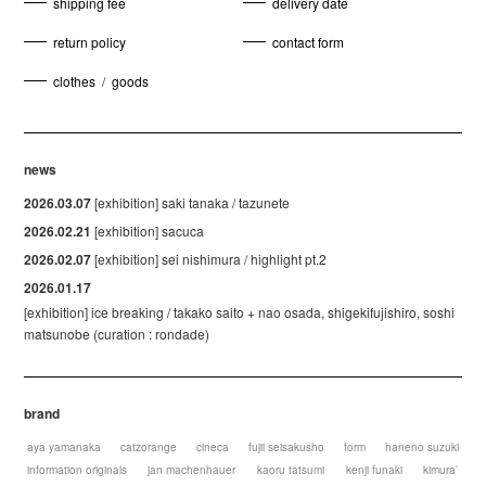
shipping fee
delivery date
return policy
contact form
clothes
/
goods
news
2026.03.07
[exhibition] saki tanaka / tazunete
2026.02.21
[exhibition] sacuca
2026.02.07
[exhibition] sei nishimura / highlight pt.2
2026.01.17
[exhibition] ice breaking / takako saito + nao osada, shigekifujishiro, soshi
matsunobe (curation : rondade)
brand
aya yamanaka
catzorange
cineca
fujii seisakusho
form
haneno suzuki
information originals
jan machenhauer
kaoru tatsumi
kenji funaki
kimura`