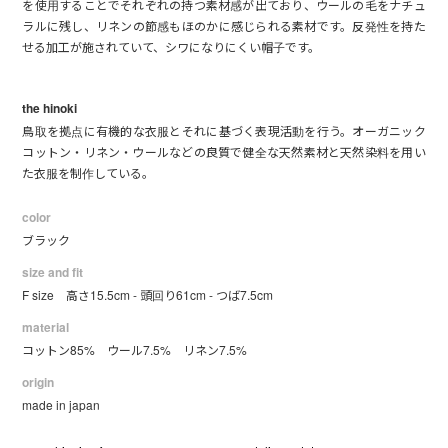
を使用することでそれぞれの持つ素材感が出ており、ウールの毛をナチュ
ラルに残し、リネンの節感もほのかに感じられる素材です。反発性を持た
せる加工が施されていて、シワになりにくい帽子です。
the hinoki
鳥取を拠点に有機的な衣服とそれに基づく表現活動を行う。オーガニック
コットン・リネン・ウールなどの良質で健全な天然素材と天然染料を用い
た衣服を制作している。
color
ブラック
size and fit
F size 高さ15.5cm - 頭回り61cm - つば7.5cm
material
コットン85% ウール7.5% リネン7.5%
origin
made in japan