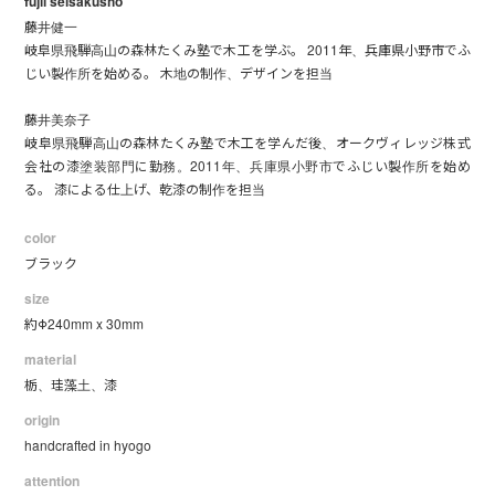
fujii seisakusho
藤井健一
岐阜県飛騨高山の森林たくみ塾で木工を学ぶ。 2011年、兵庫県小野市でふ
じい製作所を始める。 木地の制作、デザインを担当
藤井美奈子
岐阜県飛騨高山の森林たくみ塾で木工を学んだ後、オークヴィレッジ株式
会社の漆塗装部門に勤務。2011年、兵庫県小野市でふじい製作所を始め
る。 漆による仕上げ、乾漆の制作を担当
color
ブラック
size
約Φ240mm x 30mm
material
栃、珪藻土、漆
origin
handcrafted in hyogo
attention