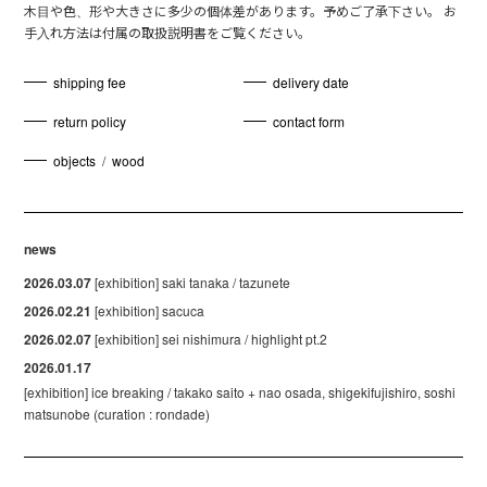
木目や色、形や大きさに多少の個体差があります。予めご了承下さい。 お
手入れ方法は付属の取扱説明書をご覧ください。
shipping fee
delivery date
return policy
contact form
objects
/
wood
news
2026.03.07
[exhibition] saki tanaka / tazunete
2026.02.21
[exhibition] sacuca
2026.02.07
[exhibition] sei nishimura / highlight pt.2
2026.01.17
[exhibition] ice breaking / takako saito + nao osada, shigekifujishiro, soshi
matsunobe (curation : rondade)