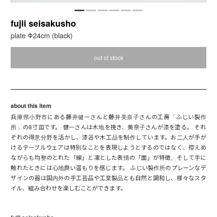
fujii seisakusho
plate Φ24cm (black)
out of stock
about this item
兵庫県小野市にある藤井健一さんと藤井美奈子さんの工房「ふじい製作
所」の8寸皿です。 健一さんは木地を挽き、美奈子さんが漆を塗る。 それ
ぞれの得意分野を活かし、漆器や木工品を制作しています。お二人が手が
けるテーブルウェアは特別なことを表現しようとするのではなく、控えめ
ながらも均整のとれた「線」と凛とした表情の「面」が特徴。そして手に
触れたときには心地良い温もりを感じます。 ふじい製作所のプレーンなデ
ザインの器は国内外の手工芸品や工業製品とも自然と調和し、様々なスタ
イル、組み合わせを楽しむことができます。