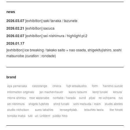
news
2026.03.07
[exhibition] saki tanaka / tazunete
2026.02.21
[exhibition] sacuca
2026.02.07
[exhibition] sei nishimura / highlight pt.2
2026.01.17
[exhibition] ice breaking / takako saito + nao osada, shigekifujishiro, soshi
matsunobe (curation : rondade)
brand
aya yamanaka
catzorange
cineca
fujii seisakusho
form
haneno suzuki
information originals
jan machenhauer
kaoru tatsumi
kenji funaki
kimura`
miona shimizu
moe watanabe
noritake / harada
ound
plyal
rei uchiyama
rus
sei nishimura
shigeki fujishiro
shinji funaki
sohi matsuda / roam
studio abeles
studio nicholson
sueo takahiro
tensegritylab.
tetsuhiro iwata
the hinoki
tomoko inaba
tuki
un /unbient
yukiko hino