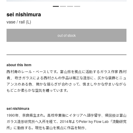
sei nishimura
vase / rail (L)
out of stock
about this item
西村青のレール・ベース Lです。富山県を拠点に活動するガラス作家 西村
青。 吹きガラスによる西村さんの作品は端正な造形に、仄かな装飾とニュ
アンスのある色、微かな揺らぎが合わさって、慎ましやかな佇まいながら
もどこか柔らかな空気を纏っています。
sei nishimura
1990年、奈良県生まれ。高校卒業後にイタリアへ語学留学、帰国後は富山
ガラス造形研究所へ入所を経て、2014年よりPeter Ivy Flow Lab「流動研究
所」に勤務する。現在も富山を拠点に作品を制作。