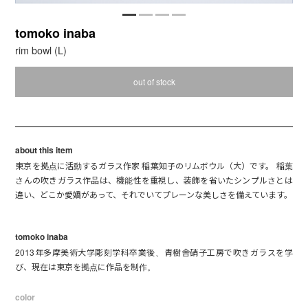
tomoko inaba
rim bowl (L)
out of stock
about this item
東京を拠点に活動するガラス作家 稲葉知子のリムボウル（大）です。 稲葉
さんの吹きガラス作品は、機能性を重視し、装飾を省いたシンプルさとは
違い、どこか愛嬌があって、それでいてプレーンな美しさを備えています。
tomoko inaba
2013年多摩美術大学彫刻学科卒業後、青樹舎硝子工房で吹きガラスを学
び、現在は東京を拠点に作品を制作。
color