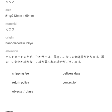
クリア
size
約 φ212mm × 69mm
material
ガラス
origin
handcrafted in tokyo
attention
ハンドメイドのため、形やサイズ、風合いに多少の個体差があります。器
の中に気泡や細かな白い線が見られる場合がございます。
shipping fee
delivery date
return policy
contact form
objects
/
glass
news