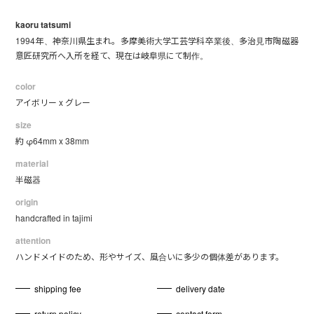
kaoru tatsumi
1994年、神奈川県生まれ。多摩美術大学工芸学科卒業後、多治見市陶磁器
意匠研究所へ入所を経て、現在は岐阜県にて制作。
color
アイボリー x グレー
size
約 φ64mm x 38mm
material
半磁器
origin
handcrafted in tajimi
attention
ハンドメイドのため、形やサイズ、風合いに多少の個体差があります。
shipping fee
delivery date
return policy
contact form