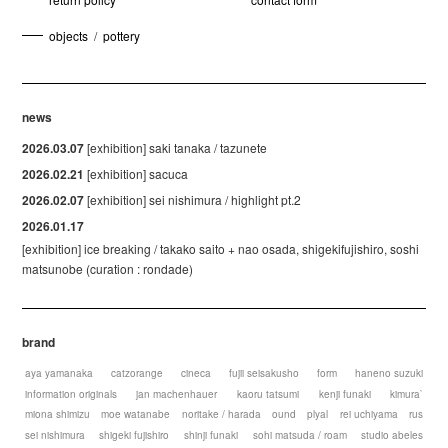
objects
/
pottery
news
2026.03.07
[exhibition] saki tanaka / tazunete
2026.02.21
[exhibition] sacuca
2026.02.07
[exhibition] sei nishimura / highlight pt.2
2026.01.17
[exhibition] ice breaking / takako saito + nao osada, shigekifujishiro, soshi
matsunobe (curation : rondade)
brand
aya yamanaka
catzorange
cineca
fujii seisakusho
form
haneno suzuki
information originals
jan machenhauer
kaoru tatsumi
kenji funaki
kimura`
miona shimizu
moe watanabe
noritake / harada
ound
plyal
rei uchiyama
rus
sei nishimura
shigeki fujishiro
shinji funaki
sohi matsuda / roam
studio abeles