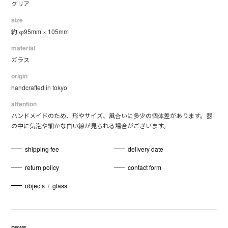
クリア
size
約 φ95mm × 105mm
material
ガラス
origin
handcrafted in tokyo
attention
ハンドメイドのため、形やサイズ、風合いに多少の個体差があります。器
の中に気泡や細かな白い線が見られる場合がございます。
shipping fee
delivery date
return policy
contact form
objects
/
glass
news