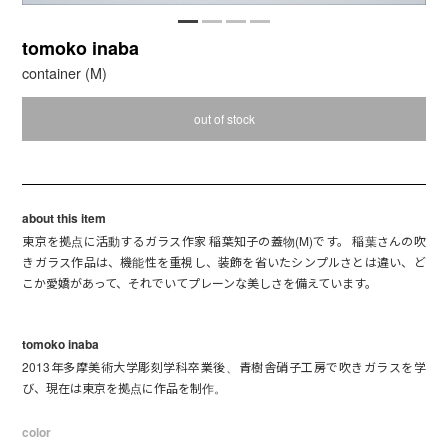
tomoko inaba
container (M)
out of stock
about this item
東京を拠点に活動するガラス作家 稲葉知子の蓋物(M)です。 稲葉さんの吹
きガラス作品は、機能性を重視し、装飾を省いたシンプルさとは違い、ど
こか愛嬌があって、それでいてプレーンな美しさを備えています。
tomoko inaba
2013年多摩美術大学彫刻学科卒業後、青樹舎硝子工房で吹きガラスを学
び、現在は東京を拠点に作品を制作。
color