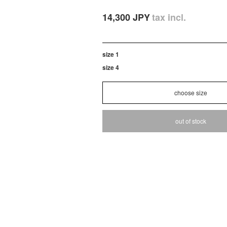
14,300 JPY
tax incl.
size 1
size 4
out of stock