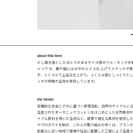
about this item
少し肩を落としたゆとりのあるサイズ感のクルーネック半
ャツです。裾や袖口は太巾のルイス仕上げでステッチが
ず、ミニマルで上品な仕上がり。ふくらみ感としっとりと
ッチが特徴の生地を使用しています。
the hinoki
有機的な衣服とそれに基づく表現活動。自然のサイクルに
生産されたオーガニックコットンをはじめとした天然素材
イクル原料を用いた生地など、良質で健全な素材を使用し
やプロダクトを制作。これらの取り組みの多くは、ブラン
動拠点に近い地域で環境や社会に配慮した工程により生産