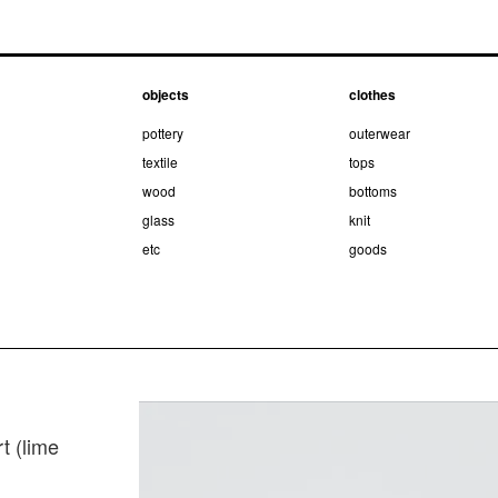
objects
clothes
pottery
outerwear
textile
tops
wood
bottoms
glass
knit
etc
goods
rt (lime