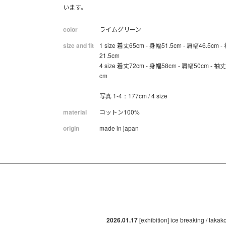
います。
color
ライムグリーン
size and fit
1 size 着丈65cm - 身幅51.5cm - 肩幅46.5cm 
21.5cm
4 size 着丈72cm - 身幅58cm - 肩幅50cm - 袖丈
cm
写真 1-4：177cm / 4 size
material
コットン100%
origin
made in japan
2026.01.17
[exhibition] ice breaking / taka