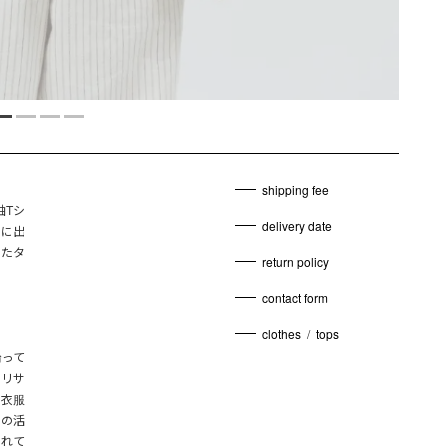
shipping fee
袖Tシ
delivery date
表に出
したタ
return policy
contact form
clothes
/
tops
沿って
やリサ
た衣服
ドの活
されて