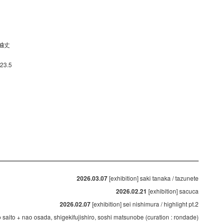
- 袖丈
23.5
2026.03.07
[exhibition] saki tanaka / tazunete
2026.02.21
[exhibition] sacuca
2026.02.07
[exhibition] sei nishimura / highlight pt.2
ko saito + nao osada, shigekifujishiro, soshi matsunobe (curation : rondade)