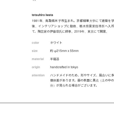
tetsuhiro iwata
1981年、鳥取県米子市生まれ。京都精華大学にて建築を
後、インテリアショップに勤務、栃木県窯業指導所へ入
て、陶芸家の伊藤環氏に師事。2019年、東京にて開窯。
color
ホワイト
size
約 φ215mm x 55mm
material
半磁器
origin
handcrafted in tokyo
attention
ハンドメイドのため、形やサイズ、風合いに
個体差があります。器の表面に黒点（土の中
分）が見られる場合がございます。