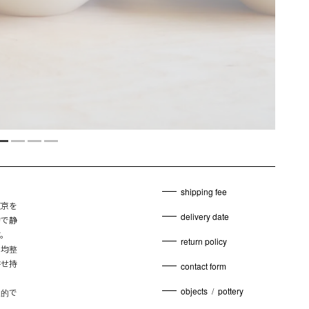
shipping fee
東京を
delivery date
的で静
す。
return policy
る均整
併せ持
contact form
objects
/
pottery
象的で