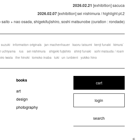
2026.02.21
[exhibition] sacuca
2026.02.07
[exhibition] sei nishimura / highlight pt.2
ko saito + nao osada, shigekifujishiro, soshi matsunobe (curation : rondade)
 suzuki
information originals
jan machenhauer
kaoru tatsumi
kenji funaki
kimura`
ei uchiyama
rus
sei nishimura
shigeki fujishiro
shinji funaki
sohi matsuda / roam
hiro iwata
the hinoki
tomoko inaba
tuki
un /unbient
yukiko hino
books
cart
art
design
login
photography