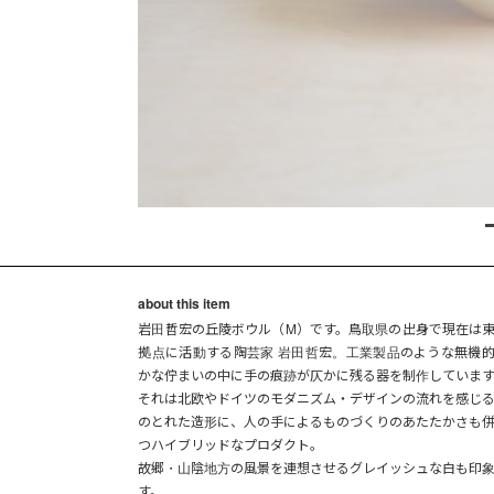
about this item
岩田哲宏の丘陵ボウル（M）です。鳥取県の出身で現在は
拠点に活動する陶芸家 岩田哲宏。工業製品のような無機
かな佇まいの中に手の痕跡が仄かに残る器を制作していま
それは北欧やドイツのモダニズム・デザインの流れを感じ
のとれた造形に、人の手によるものづくりのあたたかさも
つハイブリッドなプロダクト。
故郷・山陰地方の風景を連想させるグレイッシュな白も印
す。